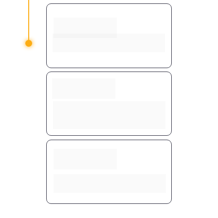
Implementaçã
o
Campanhas, comunicação e 
gestão colocadas em prática
Treinamento 
da Recepção
Transformamos sua equipe de 
atendimento em geradora de 
agendamentos.
Otimização 
Contínua
Ajustes constantes para 
maximizar resultados.