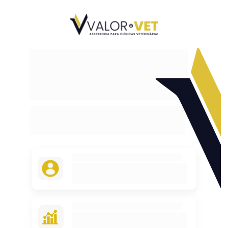
Somos uma empresa 
especializada em aumentar o 
faturamento de clínicas e 
hospitais veterinários.
Usamos treinamento comercial, canais de 
aquisição e consultoria de gestão para 
reduzir gargalos e atingir metas!
Contrato sem fidelidade
Nossos clientes confiam no nosso trabalho 
e ficam porque gostam, não por multas ou 
cláusulas contratuais.
Sua Última Parada
Nossos clientes ficam! Nos tornamos um 
parceiro estratégico, que auxilia o gestor e 