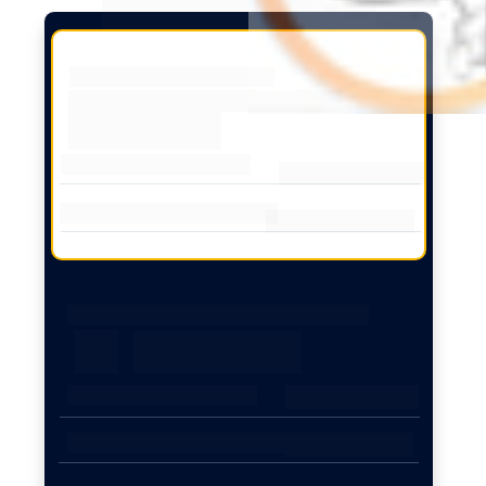
clientes.
Hospital em São Paulo
Resultado Anual
ROI 16,60x
Investimento em Mkt
R$ 72.000,00
Retorno Gerado
R$ 1.195.282,35
Crescimento de Clientes Novos
+ 185%
12 meses
Período
De 40 para 115
Novos Clientes/mês