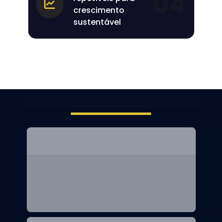
04
crescimento
sustentável
FAQ – Perguntas Frequentes
Em quanto tempo começo a ver 
resultados reais?
Depende do ponto atual da clínica, mas muitos 
clientes já percebem aumento de agendamentos 
e melhoria no atendimento nas primeiras 
semanas. O foco é crescimento sustentável, não 
ações pontuais.