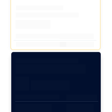
Hospital em Brasília
Resultado 4 anos
ROI 18,03x
R$ 170.000,00
Investimento em Mkt
R$ 3.065.965,61
Retorno Gerado
Clínica em Pedra de Guaratiba, RJ
Aumento médio de R$ 33 mil no 
faturamento
+ 20%
3 meses
Período
Aumento de 
de 165k para 
faturamento