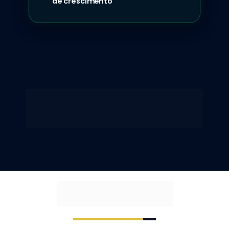
de crescimento
Com metodologia comprovada e mais de 150 
clínicas assessoradas, nossa abordagem é
prática, mensurável e voltada para 
resultados reais.
Resultados que Você 
Pode Esperar