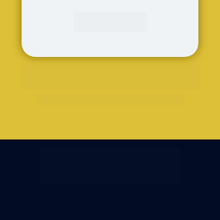
Contato:
(61) 99655-3907
Valor Vet - Assessoria Clínicas 
Veterinárias
CNPJ: 52.025.465/0001-09
Pronto para escalar sua 
clínica e transformar 
resultados?