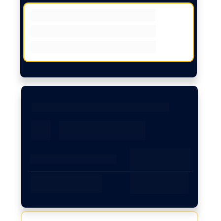
2024: R$ 441 mil
2025: R$ 527 mil (+19%)
2026: R$ 639 mil (+21,25%)
Hospital em Imperatriz, MA
R$ 60 mil
2024 - 60k 
Período
/2025 +60k
de 40k para + 
Aumento de 
de 100k
faturamento