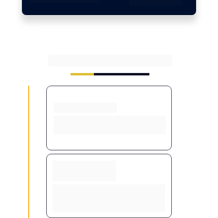
+ de 200k
Etapas do Nosso Processo
Imersão
Entendemos sua clínica, 
objetivos e público-alvo
Planejamento 
Estratégico
Desenvolvemos um plano 
personalizado com foco em 
crescimento.