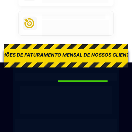
torna sua rotina mais leve.
Métricas Realmente Relevantes
Trabalhamos com dados para auxílio na 
tomada de decisão. Nada de métrica 
vazia. E a 
métrica principal é mais 
faturamento.
MENTO MENSAL DE NOSSOS CLIENTES
+ DE 2 MILH
Solicite uma Auditoria Gratuita
Saiba onde melhorar! Após preencher o 
formulário abaixo, vamos analisar o 
posicionamento da sua clínica, 
atendimento e concorrentes da sua região 
de forma 100% gratuita.